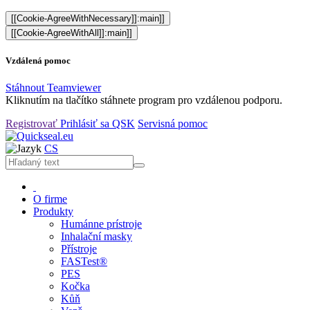
[[Cookie-AgreeWithNecessary]]:main]]
[[Cookie-AgreeWithAll]]:main]]
Vzdálená pomoc
Stáhnout Teamviewer
Kliknutím na tlačítko stáhnete program pro vzdálenou podporu.
Registrovať
Prihlásiť sa
QSK
Servisná pomoc
CS
O firme
Produkty
Humánne prístroje
Inhalační masky
Přístroje
FASTest®
PES
Kočka
Kůň