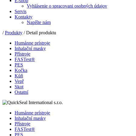
E-shop
Vyhlásenie o spracovani osobných údajov
Servis
Kontakty
Napíšte nám
/
Produkty
/ Detail produktu
Humánne prístroje
Inhalační masky
Přístroje
FASTest®
PES
Kočka
Kůň
Vepř
Skot
Ostatní
Humánne prístroje
Inhalační masky
Přístroje
FASTest®
PES