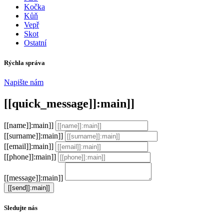
Kočka
Kůň
Vepř
Skot
Ostatní
Rýchla správa
Napište nám
[[quick_message]]:main]]
[[name]]:main]]
[[surname]]:main]]
[[email]]:main]]
[[phone]]:main]]
[[message]]:main]]
Sledujte nás