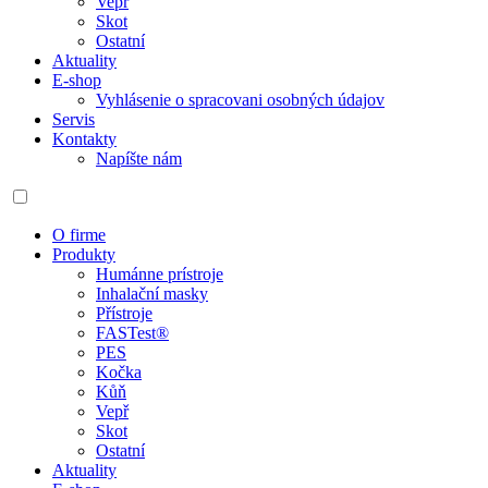
Vepř
Skot
Ostatní
Aktuality
E-shop
Vyhlásenie o spracovani osobných údajov
Servis
Kontakty
Napíšte nám
O firme
Produkty
Humánne prístroje
Inhalační masky
Přístroje
FASTest®
PES
Kočka
Kůň
Vepř
Skot
Ostatní
Aktuality