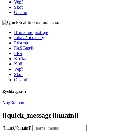
Vepř
Skot
Ostatní
Humánne prístroje
Inhalační masky
Přístroje
FASTest®
PES
Kočka
Kůň
Vepř
Skot
Ostatní
Rýchla správa
Napište nám
[[quick_message]]:main]]
[[name]]:main]]