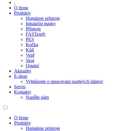
O firme
Produkty
Humánne prístroje
Inhalační masky
Přístroje
FASTest®
PES
Kočka
Kůň
Vepř
Skot
Ostatní
Aktuality
E-shop
Vyhlásenie o spracovani osobných údajov
Servis
Kontakty
Napíšte nám
O firme
Produkty
Humánne prístroje