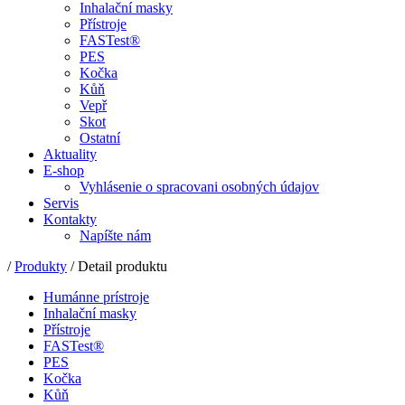
Inhalační masky
Přístroje
FASTest®
PES
Kočka
Kůň
Vepř
Skot
Ostatní
Aktuality
E-shop
Vyhlásenie o spracovani osobných údajov
Servis
Kontakty
Napíšte nám
/
Produkty
/ Detail produktu
Humánne prístroje
Inhalační masky
Přístroje
FASTest®
PES
Kočka
Kůň