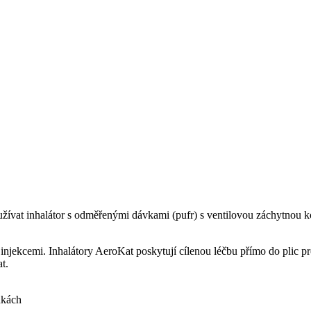
užívat inhalátor s odměřenými dávkami (pufr) s ventilovou záchytnou k
 injekcemi. Inhalátory AeroKat poskytují cílenou léčbu přímo do plic 
t.
nkách