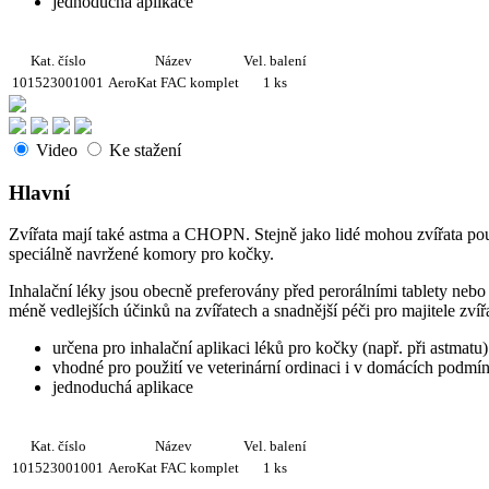
jednoduchá aplikace
Kat. číslo
Název
Vel. balení
101523001001
AeroKat FAC komplet
1 ks
Video
Ke stažení
Hlavní
Zvířata mají také astma a CHOPN. Stejně jako lidé mohou zvířata po
speciálně navržené komory pro kočky.
Inhalační léky jsou obecně preferovány před perorálními tablety nebo
méně vedlejších účinků na zvířatech a snadnější péči pro majitele zvířa
určena pro inhalační aplikaci léků pro kočky (např. při astmatu)
vhodné pro použití ve veterinární ordinaci i v domácích podmí
jednoduchá aplikace
Kat. číslo
Název
Vel. balení
101523001001
AeroKat FAC komplet
1 ks