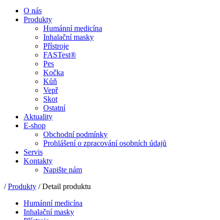
O nás
Produkty
Humánní medicína
Inhalační masky
Přístroje
FASTest®
Pes
Kočka
Kůň
Vepř
Skot
Ostatní
Aktuality
E-shop
Obchodní podmínky
Prohlášení o zpracování osobních údajů
Servis
Kontakty
Napište nám
/
Produkty
/ Detail produktu
Humánní medicína
Inhalační masky