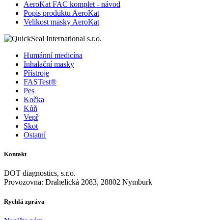
AeroKat FAC komplet - návod
Popis produktu AeroKat
Velikost masky AeroKat
Humánní medicína
Inhalační masky
Přístroje
FASTest®
Pes
Kočka
Kůň
Vepř
Skot
Ostatní
Kontakt
DOT diagnostics, s.r.o.
Provozovna: Drahelická 2083, 28802 Nymburk
Rychlá zpráva