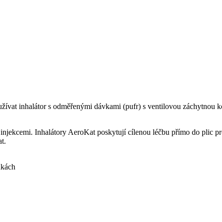
užívat inhalátor s odměřenými dávkami (pufr) s ventilovou záchytnou k
 injekcemi. Inhalátory AeroKat poskytují cílenou léčbu přímo do plic 
t.
nkách