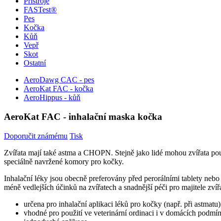
Přístroje
FASTest®
Pes
Kočka
Kůň
Vepř
Skot
Ostatní
AeroDawg CAC - pes
AeroKat FAC - kočka
AeroHippus - kůň
AeroKat FAC - inhalační maska kočka
Doporučit známému
Tisk
Zvířata mají také astma a CHOPN. Stejně jako lidé mohou zvířata po
speciálně navržené komory pro kočky.
Inhalační léky jsou obecně preferovány před perorálními tablety nebo
méně vedlejších účinků na zvířatech a snadnější péči pro majitele zvířa
určena pro inhalační aplikaci léků pro kočky (např. při astmatu)
vhodné pro použití ve veterinární ordinaci i v domácích podmí