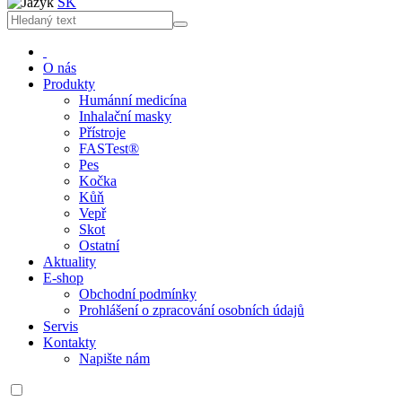
SK
O nás
Produkty
Humánní medicína
Inhalační masky
Přístroje
FASTest®
Pes
Kočka
Kůň
Vepř
Skot
Ostatní
Aktuality
E-shop
Obchodní podmínky
Prohlášení o zpracování osobních údajů
Servis
Kontakty
Napište nám